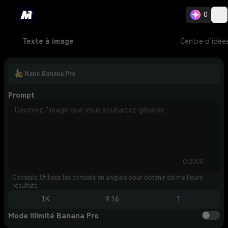
0
Texte à image
Centre d’idée
Nano Banana Pro
Prompt
0/2000
Conseils: Utilisez les conseils en anglais pour obtenir de meilleurs
résultats.
1K
9:16
1
Mode Illimité Banana Pro