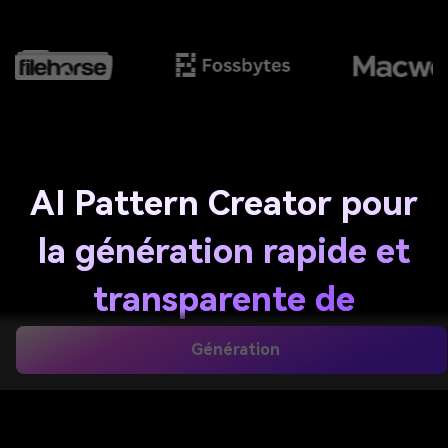
AI Pattern Creator pour
la génération rapide et
transparente de
conceptions
Génération
personnalisées
Transformez des invites texte simples en