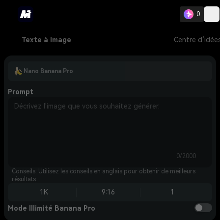
0
Texte à image
Centre d’idée
Nano Banana Pro
Prompt
0/2000
Conseils: Utilisez les conseils en anglais pour obtenir de meilleurs
résultats.
1K
9:16
1
Mode Illimité Banana Pro