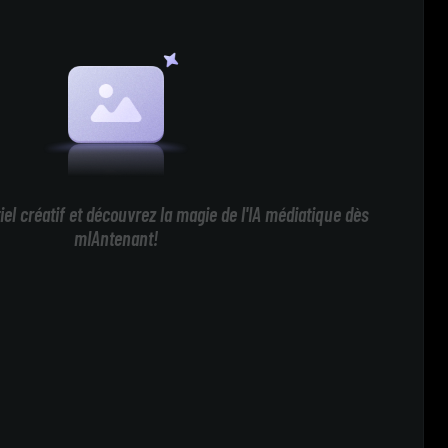
iel créatif et découvrez la magie de l'IA médiatique dès
mIAntenant!