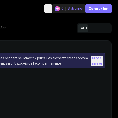
Connexion
0
S'abonner
dées
Tout
ées pendant seulement 7 jours. Les éléments créés après la
Mise à
ent seront stockés de façon permanente.
niveau