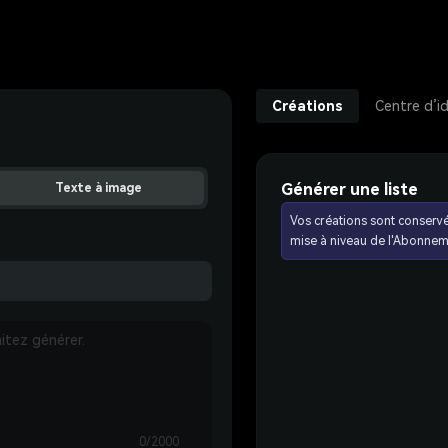
Créations
Centre d’i
Générer une liste
Texte à image
Vos créations sont conserv
mise à niveau de l'Abonnem
0/2000