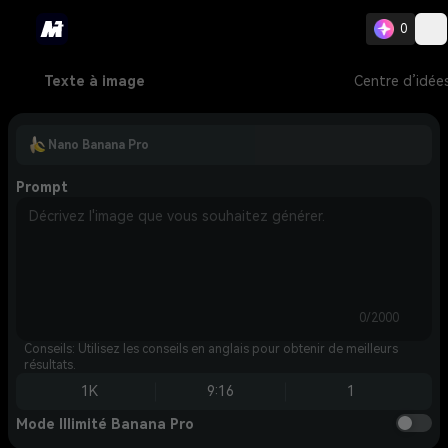
0
Texte à image
Centre d’idée
Nano Banana Pro
Prompt
0/2000
Conseils: Utilisez les conseils en anglais pour obtenir de meilleurs
résultats.
1K
9:16
1
Mode Illimité Banana Pro