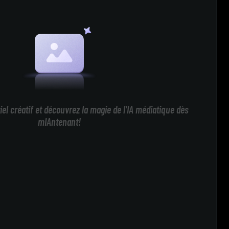
iel créatif et découvrez la magie de l'IA médiatique dès
mIAntenant!