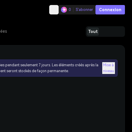
Connexion
0
S'abonner
dées
Tout
ées pendant seulement 7 jours. Les éléments créés après la
Mise à
ent seront stockés de façon permanente.
niveau