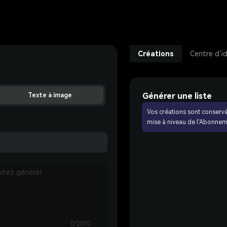
Créations
Centre d’i
Générer une liste
Texte à image
Vos créations sont conserv
mise à niveau de l'Abonnem
0/2000