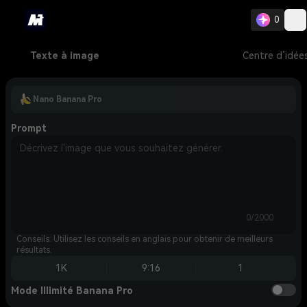
0
Texte à image
Centre d’idée
Nano Banana Pro
Prompt
0/2000
Conseils: Utilisez les conseils en anglais pour obtenir de meilleurs
résultats.
1K
9:16
1
Mode Illimité Banana Pro