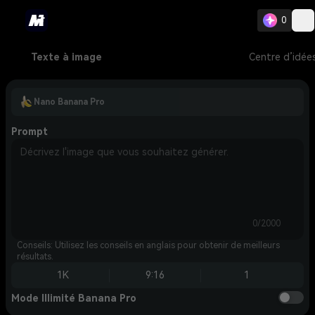
0
Texte à image
Centre d’idée
Nano Banana Pro
Prompt
0/2000
Conseils: Utilisez les conseils en anglais pour obtenir de meilleurs
résultats.
1K
9:16
1
Mode Illimité Banana Pro