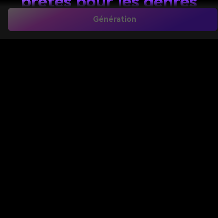
prêtes pour les genres
Génération
Créez des concepts originaux de couverture de livre
à partir d'un simple invite avec ce
Nouveau
générateur de couverture
par Media.io. Générez
des visuels polis pour la fantasy, la romance, le
thriller, la science-fiction et la fiction littéraire en
quelques minutes, puis affinez votre direction
préférée pour les flux de travail ebook ou prêts à
imprimer, y compris des couvertures inspirées de
nos options de style générateur de couvertures de
romans d'amour.
Créer Ma Couverture De Roman
Tapez votre idée-> AI la conçoit. Libre à essayer.