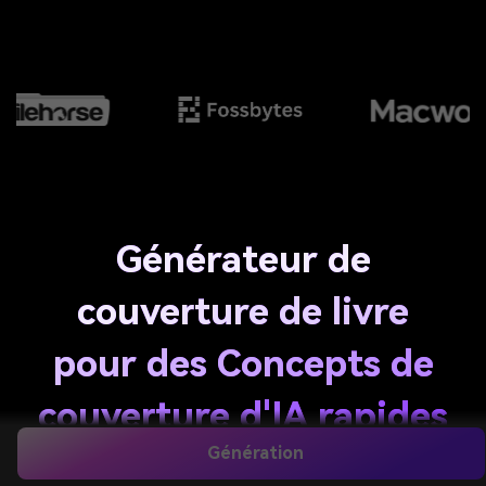
Générateur de
couverture de livre
pour des Concepts de
couverture d'IA rapides
Génération
et prêts pour les genres