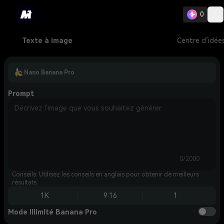
0
Texte à image
Centre d’idée
Nano Banana Pro
Prompt
0/2000
Conseils: Utilisez les conseils en anglais pour obtenir de meilleurs
résultats.
1K
9:16
1
Mode Illimité Banana Pro