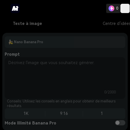
0
Texte à image
Centre d’idée
Nano Banana Pro
Prompt
0/2000
Conseils: Utilisez les conseils en anglais pour obtenir de meilleurs
résultats.
1K
9:16
1
Mode Illimité Banana Pro