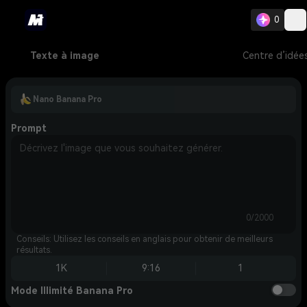
0
Texte à image
Centre d’idée
Nano Banana Pro
Prompt
0/2000
Conseils: Utilisez les conseils en anglais pour obtenir de meilleurs
résultats.
1K
9:16
1
Mode Illimité Banana Pro