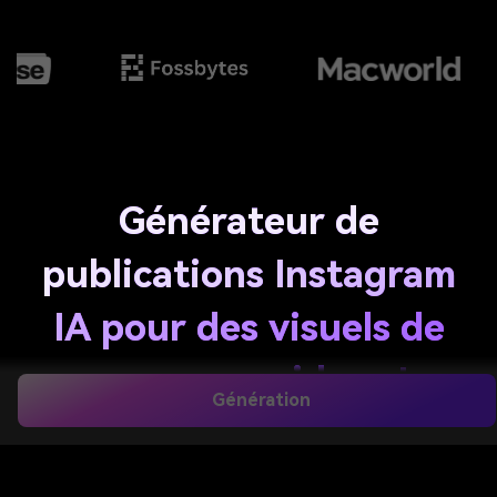
Générateur de
publications Instagram
IA pour des visuels de
marque rapides et
Génération
accrocheurs
Transformez des invites de texte simples en