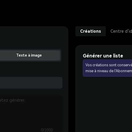
Créations
Centre d’i
Générer une liste
Texte à image
Vos créations sont conserv
mise à niveau de l'Abonnem
0/2000