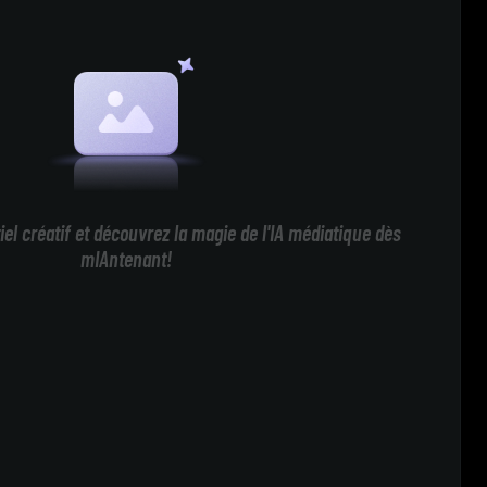
iel créatif et découvrez la magie de l'IA médiatique dès
mIAntenant!