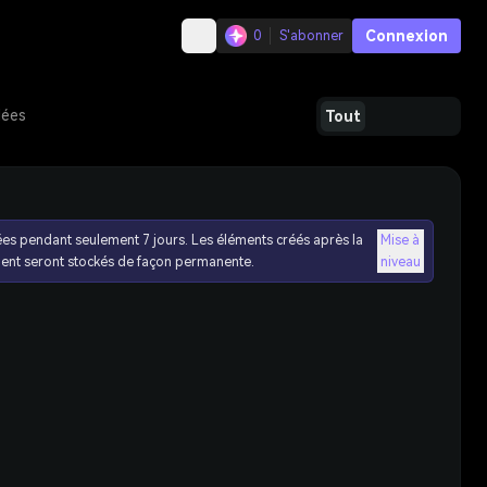
Connexion
0
S'abonner
dées
Tout
ées pendant seulement 7 jours. Les éléments créés après la
Mise à
ent seront stockés de façon permanente.
niveau