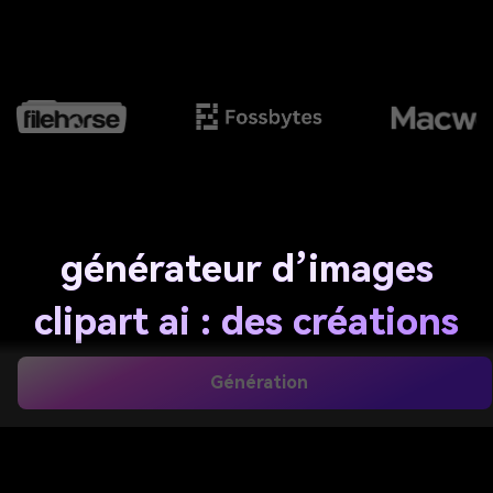
générateur d’images
clipart ai : des créations
mignonnes, propres et
Génération
prêtes à l’emploi
Transformez vos idées en clipart lumineux et