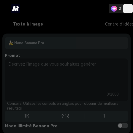
0
Texte à image
Centre d’idée
Nano Banana Pro
Prompt
0/2000
Conseils: Utilisez les conseils en anglais pour obtenir de meilleurs
résultats.
1K
9:16
1
Mode Illimité Banana Pro