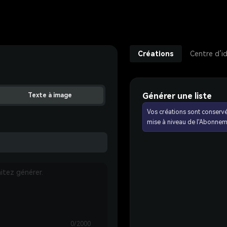
Créations
Centre d’i
Générer une liste
Texte à image
Vos créations sont conserv
mise à niveau de l'Abonnem
0/2000