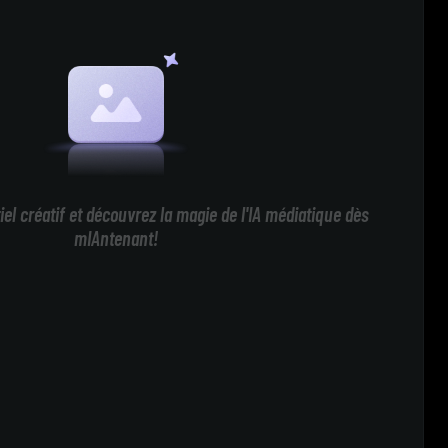
iel créatif et découvrez la magie de l'IA médiatique dès
mIAntenant!