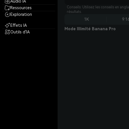
Audio IA
Conseils: Utilisez les conseils en angl
Ressources
résultats.
Exploration
1K
9:1
Effets IA
Mode Illimité Banana Pro
Outils d'IA