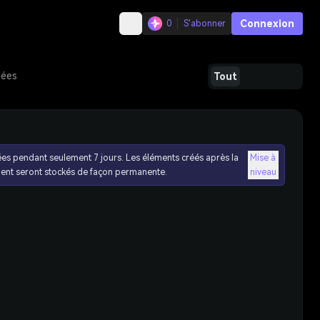
Connexion
0
S'abonner
dées
Tout
ées pendant seulement 7 jours. Les éléments créés après la
Mise à
ent seront stockés de façon permanente.
niveau