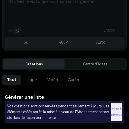
@
0/8000
5s
480P
Auto
Créations
Centre d’idées
Tout
Image
Vidéo
Audio
Générer une liste
Vos créations sont conservées pendant seulement 7 jours. Les
Mise à
éléments créés après la mise à niveau de l'Abonnement seront
niveau
stockés de façon permanente.