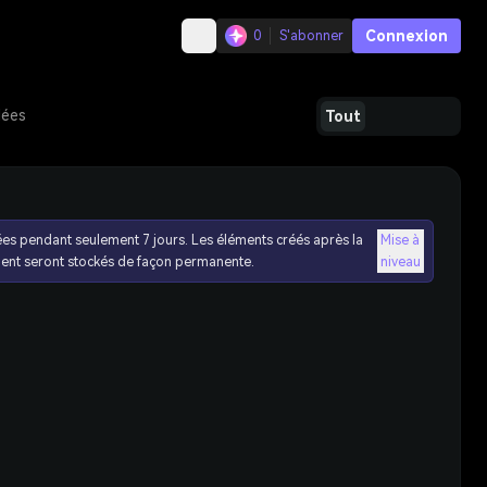
Connexion
0
S'abonner
dées
Tout
ées pendant seulement 7 jours. Les éléments créés après la
Mise à
ent seront stockés de façon permanente.
niveau