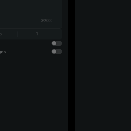
0/2000
o
1
ges