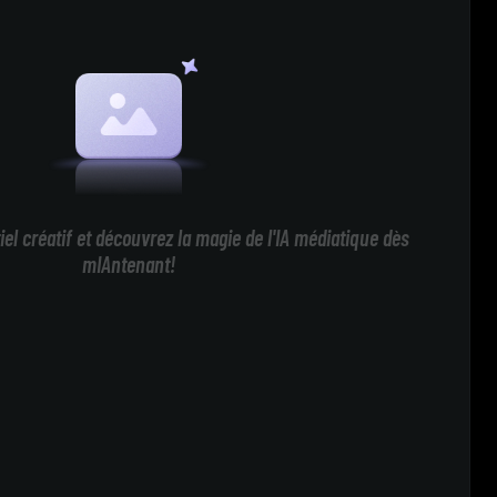
iel créatif et découvrez la magie de l'IA médiatique dès
mIAntenant!