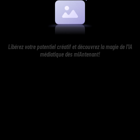
Libérez votre potentiel créatif et découvrez la magie de l'IA
médiatique dès mIAntenant!