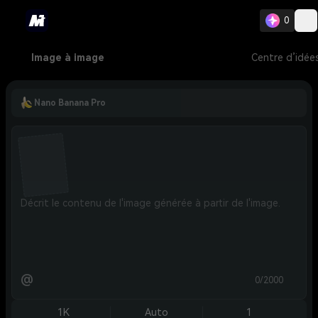
0
Image à image
Centre d’idée
Nano Banana Pro
@
0/2000
1K
Auto
1