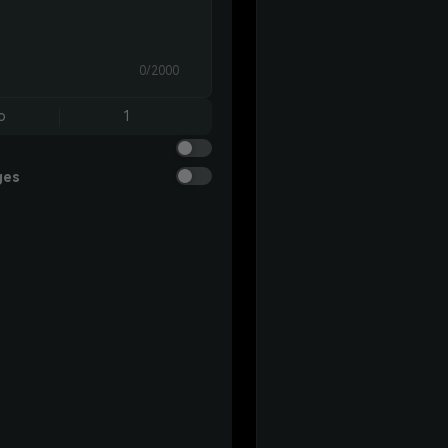
0/2000
o
1
ges