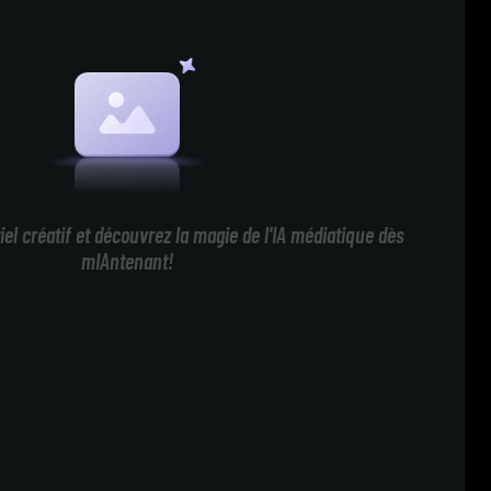
iel créatif et découvrez la magie de l'IA médiatique dès
mIAntenant!