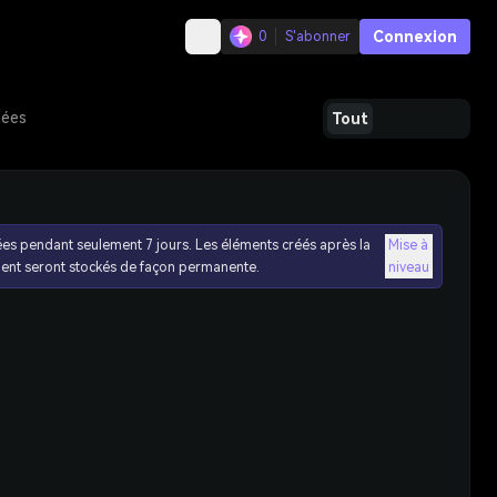
Connexion
0
S'abonner
dées
Tout
ées pendant seulement 7 jours. Les éléments créés après la
Mise à
ent seront stockés de façon permanente.
niveau