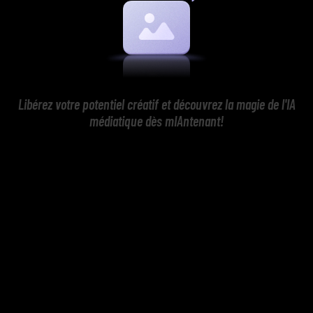
Libérez votre potentiel créatif et découvrez la magie de l'IA
médiatique dès mIAntenant!