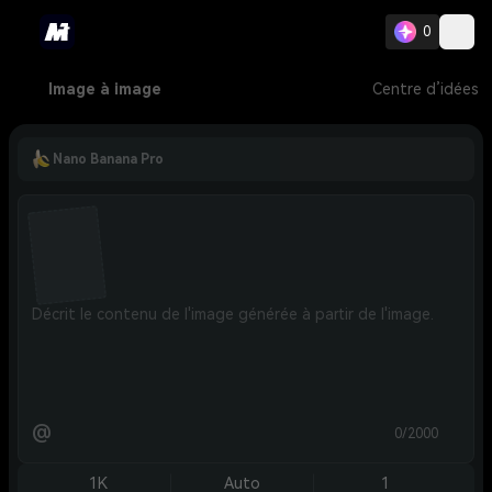
0
Image à image
Centre d’idées
Nano Banana Pro
@
0/2000
1K
Auto
1