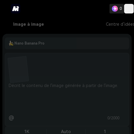
0
Image à image
Centre d’idée
Nano Banana Pro
@
0/2000
1K
Auto
1