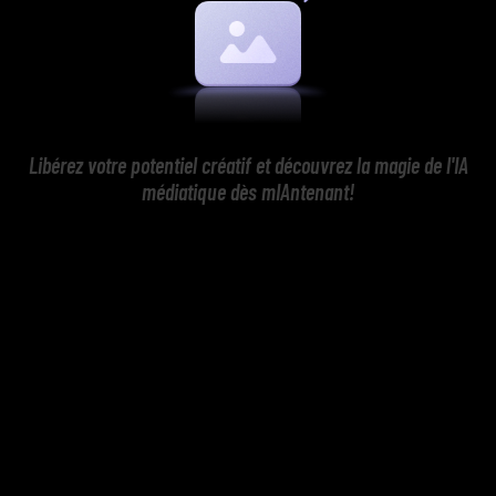
Libérez votre potentiel créatif et découvrez la magie de l'IA
médiatique dès mIAntenant!