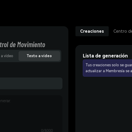
Creaciones
Centro d
trol de Movimiento
Lista de generación
 a vídeo
Texto a vídeo
Tus creaciones solo se gua
actualizar a Membresía se
0/8000