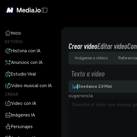
Inicio
ESTUDIO
Crear vídeo
Editar vídeo
Con
Historia con IA
Imágenes a vídeos
Referencia
Anuncios con IA
Texto a vídeo
Estudio Viral
Video musical con IA
Seedance 2.0 Mini
CREAR
sugerencia
Video con IA
Imágenes IA
Personajes