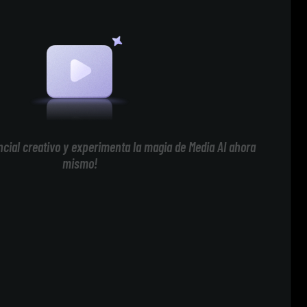
cial creativo y experimenta la magia de Media AI ahora
mismo!