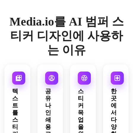
프, 
를 디
용한 
애호
흰색, 
거칠
자인
귀여
가를 
파랑 
고 스
Media.io를 AI 범퍼 스
하세
운 커
위한 
색상, 
크린
요. 
피컵 
귀여
별, 
프린
짙은 
아이
운 범
배너 
티커 디자인에 사용하
트 느
초록
콘이 
퍼 스
모양, 
낌이 
과 크
있는 
티커
굵은 
들도
는 이유
림 투
재미
를 만
세리
록 제
컬러 
있는 
들어
프 및 
작하
팔레
범퍼 
보세
산세
세요. 
트로 
스티
요. 
리프 
타오
'당신
커를 
'내 
폰트
르는 
이 사
디자
조수
가 혼
오렌
랑하
인하
는 발
합된 
지, 
텍
공
스
한
는 것
세요. 
을 가
스타
머스
스
유
티
곳
을 지
슬로
진 친
일로 
타드, 
트
나
커
에
키세
건 
구' 
'나를 
숲색, 
요' 
‘나는 
를
인
목
서
문구
뽑아
크림 
메시
작은 
를 친
줘, 
스
쇄
업
다
등 자
지를 
불편
근한 
나도 
연스
티
용
을
양
가독
함에
타이
계획 
러운 