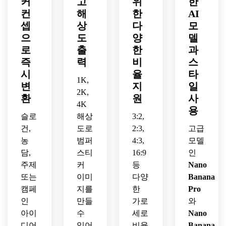
커
고
위
한
성 높
도 브
포와 
없음' 
색상
컨
해
한
AI
게 배
레이
유쾌
슬로
과 뱃
셉
상
다
모
열하
크를 
한 기
건을 
지 스
으
도
양
델
여 슬
밟는
분, 
유쾌
타일, 
릭한 
다’를 
로
출
한
과
은은
하고 
깔끔
스타
인쇄 
한 텍
자신
즉
력
비
스
한 다
일과 
가능
스처, 
감 있
이컷 
시
율
타
인쇄 
1K,
하고 
넓은 
게 균
스티
변
지
일
친화
시각
가로 
형 잡
2K,
커 마
환
원
사
적 가
적으
레이
힌 가
감으
4K
용
로 포
로 선
아웃
로 레
로 향
슬로
해상
3:2,
맷으
명한 
으로 
이아
수를 
건,
도로
2:3,
고급
로 제
가로 
매력
웃에 
자극
농
범퍼
4:3,
모델
작하
스티
적이
담으
하는 
담,
스티
16:9
인
세요.
커 구
고 깔
세요.
분위
주제
커
등
Nano
성으
끔하
기를 
로 포
며 바
또는
이미
다양
Banana
연출
함하
로 인
하세
캠페
지를
한
Pro
세요.
쇄할 
요.
인
만들
가로
와
수 있
아이
수
세로
Nano
게 디
디어
있어
비율
Banana