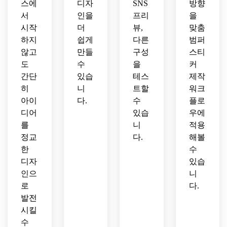
스에
디자
SNS
방향
서
인을
프리
을
시작
더
뷰,
맞춤
하지
쉽게
다른
범퍼
않고
만들
구성
스티
도
수
을
커
간단
있습
테스
제작
히
니
트할
워크
아이
다.
수
플로
디어
있습
우에
를
니
적용
정교
다.
해볼
한
수
디자
있습
인으
니
로
다.
발전
시킬
수