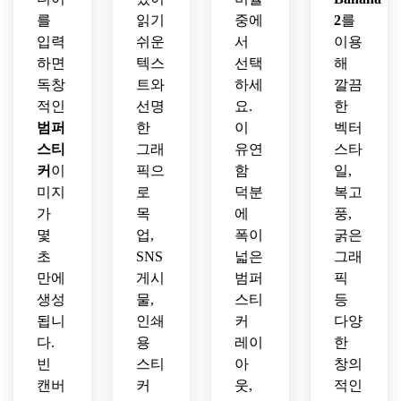
자인
를
읽기
중에
2
를
하세
입력
쉬운
서
이용
요.
하면
텍스
선택
해
독창
트와
하세
깔끔
적인
선명
요.
한
범퍼
한
이
벡터
스티
그래
유연
스타
커
이
픽으
함
일,
미지
로
덕분
복고
가
목
에
풍,
몇
업,
폭이
굵은
초
SNS
넓은
그래
만에
게시
범퍼
픽
생성
물,
스티
등
됩니
인쇄
커
다양
다.
용
레이
한
빈
스티
아
창의
캔버
커
웃,
적인