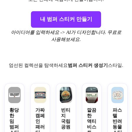
내 범퍼 스티커 만들기
아이디어를 입력하세요 -> AI가 디자인합니다. 무료로
사용해보세요.
엄선된 컬렉션을 탐색하세요
범퍼 스티커 생성기
스타일.
황당
가짜
빈티
깔끔
파스
한
캠페
지
한
텔
밈
인
국립
액티
반려
범퍼
패러
공원
비스
동물