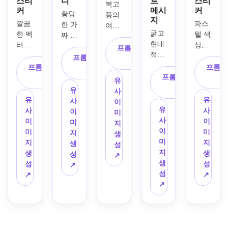
스티
디
트
스티
복고
커
메시
커
황당
풍의 
지
깔끔
파스
한 가
여행 
굵고 
한 벡
텔 색
짜 캠
범퍼 
현대
터 스
상, 
페인
스티
프롬프트 복
적인 
타일
둥근 
을 위
프롬프트 복
커를 
사
타이
과 중
글자, 
프롬프트 복
한 정
프롬프
사
빈티
포그
앙 레
프롬프트 복
부드
사
치 패
지 국
유
래피, 
이아
사
러운 
러디 
립공
유
사
넓은 
웃, 
윤곽, 
범퍼 
유
유
원 포
사
이
여백, 
굵고 
스카
유
스티
사
사
스터
이
미
심플
대문
프를 
사
커를 
이
이
에서 
미
지
한 잎
자 산
두른 
이
디자
미
미
영감
지
생
사귀 
세리
손그
미
인하
지
지
을 받
생
성
심볼
프 타
림 스
지
세요. 
생
생
아 
성
↗
이 있
이포, 
타일
생
빈티
성
성
산, 
↗
는 미
흰색 
의 강
성
지 아
↗
↗
소나
니멀
배경
아지 
↗
메리
무, 
리스
과 세 
캐릭
카나 
석양 
트 범
가지 
터로 
느낌
스트
퍼 스
색상
반려
과 빨
라이
티커
만 사
동물 
강, 