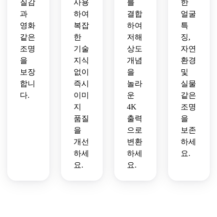
질감
사용
를
한
과
하여
결합
얼굴
영화
복잡
하여
특
같은
한
저해
징,
조명
기술
상도
자연
을
지식
개념
환경
보장
없이
을
및
합니
즉시
놀라
실물
다.
이미
운
같은
지
4K
조명
품질
출력
을
을
으로
보존
개선
변환
하세
하세
하세
요.
요.
요.