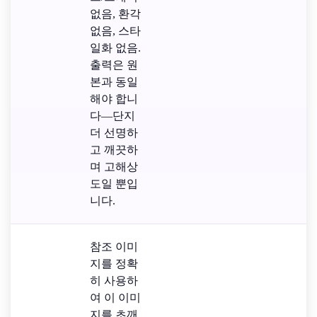
없음, 환각
없음, 스타
일화 없음.
출력은 원
본과 동일
해야 합니
다—단지
더 선명하
고 깨끗하
며 고해상
도일 뿐입
니다.
참조 이미
지를 정확
히 사용하
여 이 이미
지를 초깨