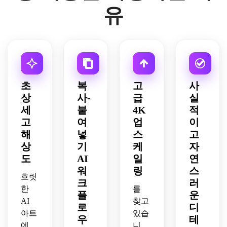
유
초
복
고
사
상
사-
급
실
세
붙
4K
적
고
여
업
이
해
넣
스
고
상
기
케
자
도
AI
일
연
워
링
스
흐릿
크
러
한
를
플
운
AI
찾고
로
디
아트
있습
우
테
에
니