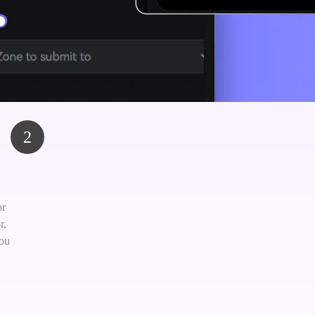
2
or
r,
 ou