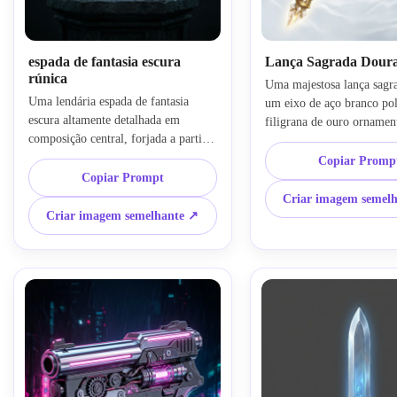
espada de fantasia escura
Lança Sagrada Dour
rúnica
Uma majestosa lança sagr
Uma lendária espada de fantasia 
um eixo de aço branco poli
escura altamente detalhada em 
filigrana de ouro ornament
composição central, forjada a partir 
de lança de cristal radiante
de metal obsidiano preto com runas 
divina semelhante a halo, 
Copiar Promp
azuis brilhantes gravadas ao longo da 
Copiar Prompt
composição centrada, atmo
lâmina, guarda prateada 
celestial brilhante, ilustra
Criar imagem semel
ornamentada, cabo envolto em 
de fantasia premium, contr
Criar imagem semelhante ↗
couro, névoa fraca ao redor da arma, 
dramático, fundo limpo, ma
iluminação cinematográfica 
intrincados, sotaques brilha
temperamental, destaques azuis frios, 
conceitual altamente detal
arte conceitual de fantasia ultra-
uma arma sagrada lendária
detalhada, vitrine isolada, foco 
nítido.