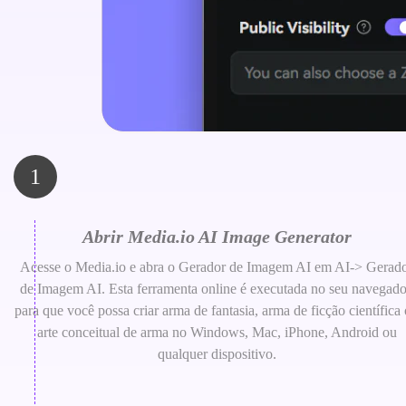
1
Abrir Media.io AI Image Generator
Acesse o Media.io e abra o Gerador de Imagem AI em AI-> Gerad
de Imagem AI. Esta ferramenta online é executada no seu navegado
para que você possa criar arma de fantasia, arma de ficção científica
arte conceitual de arma no Windows, Mac, iPhone, Android ou
qualquer dispositivo.