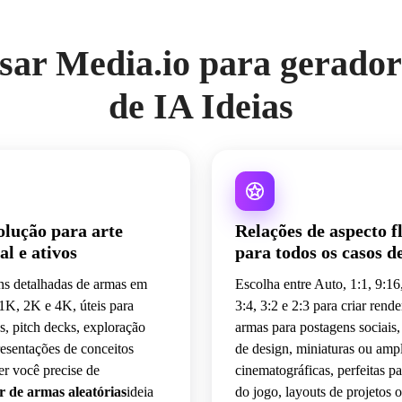
detalhe, estética de botão 
colecionável.
sar Media.io para gerado
de IA Ideias
olução para arte
Relações de aspecto fl
al e ativos
para todos os casos d
ns detalhadas de armas em
Escolha entre Auto, 1:1, 9:16,
1K, 2K e 4K, úteis para
3:4, 3:2 e 2:3 para criar rend
, pitch decks, exploração
armas para postagens sociais,
resentações de conceitos
de design, miniaturas ou ampl
er você precise de
cinematográficas, perfeitas pa
 de armas aleatórias
ideia
do jogo, layouts de projetos 