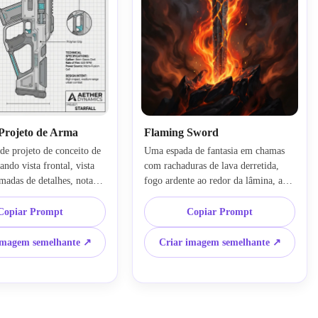
 Projeto de Arma
Flaming Sword
e projeto de conceito de 
Uma espada de fantasia em chamas 
ndo vista frontal, vista 
com rachaduras de lava derretida, 
amadas de detalhes, notas 
fogo ardente ao redor da lâmina, aço 
 layout estilo blueprint, 
enegrecido, brilho laranja vulcânico, 
cnica, sutis escala de 
renderização de objetos centrados, 
Copiar Prompt
Copiar Prompt
aques ciano, placa de 
atmosfera fumaçada, iluminação 
o limpa, estética de 
cinematográfica dramática, textura 
imagem semelhante ↗
Criar imagem semelhante ↗
alta precisão, anotações 
de metal de alto detalhe, arte 
as, folha de arte de 
conceitual de fantasia intensa, foco 
ofissional, detalhes 
afiado, vitrine isolada, humor 
mposição equilibrada para 
lendário poderoso com efeitos de 
o de design de jogo.
fogo vívidos.