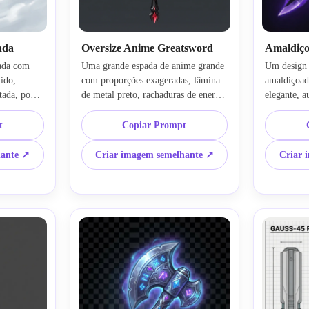
ada
Oversize Anime Greatsword
Amaldiç
ada com 
Uma grande espada de anime grande 
Um design 
do, 
com proporções exageradas, lâmina 
amaldiçoad
ada, ponta 
de metal preto, rachaduras de energia 
elegante, a
, luz 
vermelha brilhante, design angular 
gravada dem
afiado, silhueta ousada, exibição 
fumaça, bri
t
Copiar Prompt
sfera 
centrada, fundo limpo, contraste 
composição
ção de arma 
intenso, estética de fantasia de anime 
escuro, tex
hante ↗
Criar imagem semelhante ↗
Criar 
aste 
polida, faíscas sutis, renderização de 
detalhada, 
teriais 
arte conceitual premium, textura 
inspirada 
ntes, arte 
metálica altamente detalhada, humor 
mas sinistro
hada para 
heróico dramático, impacto visual 
renderizaç
.
pronto para o jogo.
iluminação