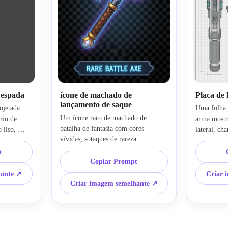
 espada
ícone de machado de
Placa de
lançamento de saque
jetada 
Uma folha d
Um ícone raro de machado de 
io de 
arma mostra
batalha de fantasia com cores 
liso, 
lateral, ch
vívidas, sotaques de rareza 
ina de aço 
de material,
brilhantes, composição de objetos 
, 
linhagem té
t
isolados, estilo transparente-amigável 
etalhada do 
Copiar Prompt
cinza e sot
de fundo, bordas nítidas, linguagem 
centrada, 
apresentaçã
hante ↗
Criar 
de forma legível, cabeça de metal 
desenho de 
Criar imagem semelhante ↗
gravada, alça de madeira 
 amigável 
bem espaçad
embrulhada, renderização estilizada, 
, qualidade 
conceito pr
qualidade de interface do jogo 
para 
nítidos, co
premium, layout centrado, alto 
G.
um portfóli