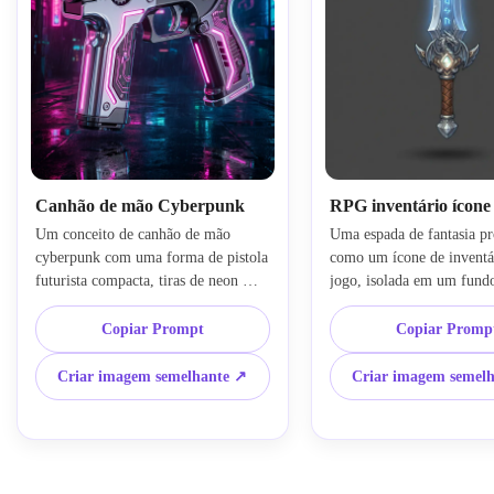
Canhão de mão Cyberpunk
RPG inventário ícone
Um conceito de canhão de mão 
Uma espada de fantasia pro
cyberpunk com uma forma de pistola 
como um ícone de inventár
futurista compacta, tiras de neon 
jogo, isolada em um fundo 
rosa, superfícies cromadas e 
silhueta legível limpa, lâm
metálicas, detalhes tecnológicos 
polido, brilho mágico sutil
Copiar Prompt
Copiar Promp
expostos, composição centrada, 
ilustração estilizada mas d
brilho inspirado na cidade, fundo 
ativo do jogo, composição 
Criar imagem semelhante ↗
Criar imagem semel
escuro, ilustração de superfície dura 
bordas nítidas, proporções 
premium, alto contraste, texturas 
equilibradas, apresentação
ultra-detalhadas, linguagem elegante 
da interface, sombra suave
de design industrial, renderização 
de ícone de item premium 
polida de armas de ficção científica.
design de interface de RP