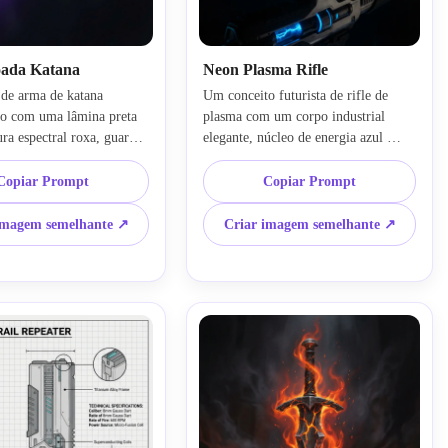
oada Katana
Neon Plasma Rifle
de arma de katana 
Um conceito futurista de rifle de 
o com uma lâmina preta 
plasma com um corpo industrial 
ura espectral roxa, guarda 
elegante, núcleo de energia azul 
oníaca, flutuantes 
neon, superfícies preto fosco e 
lho violeta profundo, 
titânio, aberturas de ventilação 
Copiar Prompt
Copiar Prompt
 centrada, pano de fundo 
brilhantes, composição centrada em 
tura de aço ultra-
um fundo gradiente escuro, 
imagem semelhante ↗
Criar imagem semelhante ↗
arte conceitual de fantasia 
renderização de ficção científica de 
em anime, humor elegante 
superfície dura, iluminação de 
, bordas nítidas, 
produto cinematográfico, reflexos 
ão premium com 
nítidos, detalhe de arte conceitual 
 cinematográfica.
premium, humor tecnológico 
avançado, foco nítido e silhueta 
limpa.