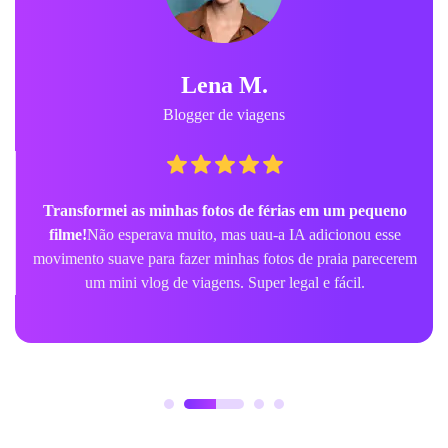
Lena M.
Blogger de viagens
Transformei as minhas fotos de férias em um pequeno
filme!
Não esperava muito, mas uau-a IA adicionou esse
movimento suave para fazer minhas fotos de praia parecerem
um mini vlog de viagens. Super legal e fácil.