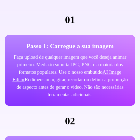
01
Passo 1: Carregue a sua imagem
Faça upload de qualquer imagem que você deseja animar
primeiro. Media.io suporta JPG, PNG e a maioria dos
formatos populares. Use o nosso embutido
AI Image
Editor
Redimensionar, girar, recortar ou definir a proporção
de aspecto antes de gerar o vídeo. Não são necessárias
ferramentas adicionais.
02