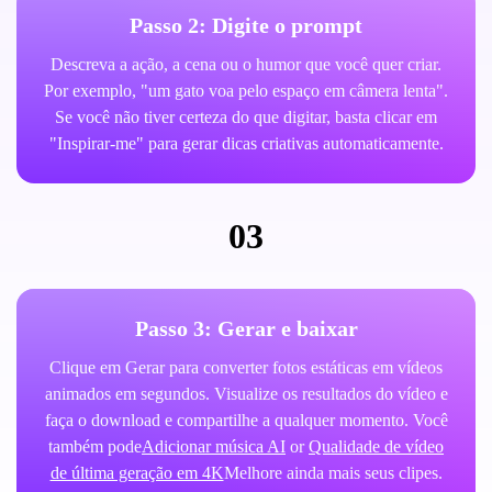
Passo 2: Digite o prompt
Descreva a ação, a cena ou o humor que você quer criar.
Por exemplo, "um gato voa pelo espaço em câmera lenta".
Se você não tiver certeza do que digitar, basta clicar em
"Inspirar-me" para gerar dicas criativas automaticamente.
03
Passo 3: Gerar e baixar
Clique em Gerar para converter fotos estáticas em vídeos
animados em segundos. Visualize os resultados do vídeo e
faça o download e compartilhe a qualquer momento. Você
também pode
Adicionar música AI
or
Qualidade de vídeo
de última geração em 4K
Melhore ainda mais seus clipes.