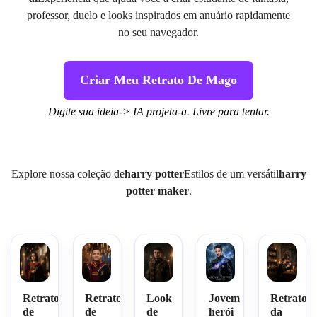
professor, duelo e looks inspirados em anuário rapidamente
no seu navegador.
Criar Meu Retrato De Mago
Digite sua ideia-> IA projeta-a. Livre para tentar.
Explore nossa coleção de
harry potter
Estilos de um versátil
harry
potter maker
.
Retrato
Retrato
Look
Jovem
Retrato
de
de
de
herói
da