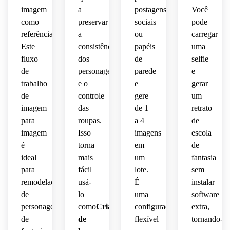
retrato
sonhadores
inspirada
semelhança
fantasia
imagem
a
postagens
Você
 e 
 em 
como
preservar
sociais
pode
altamente
identidade
movimento.
polida.
referência.
a
ou
carregar
compartilhável.
facial 
Este
consistência
papéis
uma
preservada.
fluxo
dos
de
selfie
de
personagens
parede
e
trabalho
e o
e
gerar
de
controle
gere
um
imagem
das
de 1
retrato
para
roupas.
a 4
de
imagem
Isso
imagens
escola
é
torna
em
de
ideal
mais
um
fantasia
para
fácil
lote.
sem
remodelações
usá-
É
instalar
de
lo
uma
software
personagens
como
Criador
configuração
extra,
de
de
flexível
tornando-