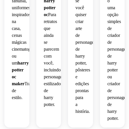
fantasia,
harry
se
o
uniformes
potter
você
uma
inspirados
oc
Para
quiser
opção
na
retratos
criar
simples
casa,
que
arte
de
cenas
ainda
de
criador
mágicas
se
personagens
de
cinematográficas
parecem
de
personagen
ou
com
harry
de
um
harry
você,
potter,
harry
potter
incluindo
pôsteres
potter
oc
personagens
e
ou
maker
Transformação
estilizados
edições
criador
de
de
prontas
de
estilo.
harry
para
personagen
potter.
a
de
história.
harry
potter.