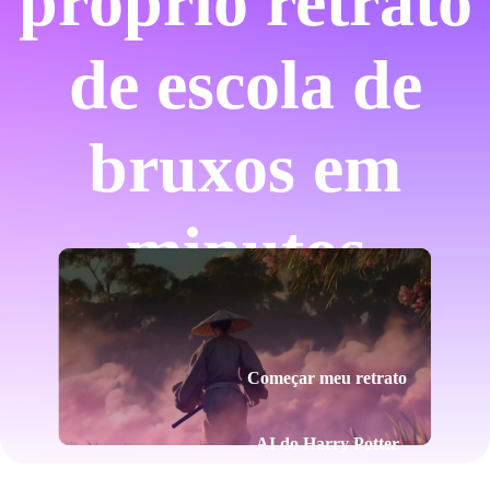
próprio retrato
de escola de
bruxos em
minutos
Começar meu retrato
AI do Harry Potter