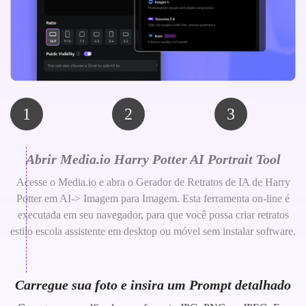
1
2
3
Abrir Media.io Harry Potter AI Portrait Tool
Acesse o Media.io e abra o Gerador de Retratos de IA de Harry
Potter em AI-> Imagem para Imagem. Esta ferramenta on-line é
executada em seu navegador, para que você possa criar retratos
estilo escola assistente em desktop ou móvel sem instalar software.
Carregue sua foto e insira um Prompt detalhado