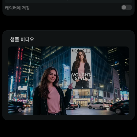
캐릭터에 저장
샘플 비디오