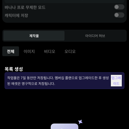
바나나 프로 무제한 모드
캐릭터에 저장
제작물
아이디어 허브
전체
이미지
비디오
오디오
목록 생성
작업물은 7일 동안만 저장됩니다. 멤버십 플랜으로 업그레이드한 후 생성
업그레
된 에셋은 영구적으로 저장됩니다.
이드