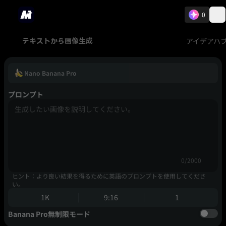
0
アイデアハ
テキストから画像生成
Nano Banana Pro
プロンプト
0/2000
ヒント：より良い結果を得るために英語のプロンプトを使用してくださ
い。
1K
9:16
1
Banana Pro無制限モード