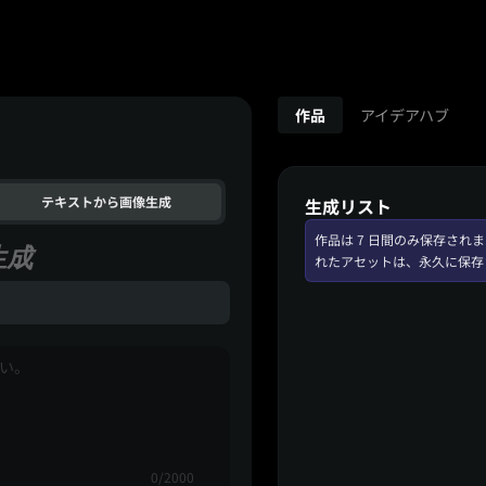
作品
アイデアハブ
テキストから画像生成
生成リスト
作品は 7 日間のみ保存さ
生成
れたアセットは、永久に保存
0/2000