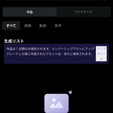
作品
アイデアハブ
すべて
画像
動画
音声
生成リスト
作品は 7 日間のみ保存されます。メンバーシッププランにアップ
アップ
グレードした後に作成されたアセットは、永久に保存されます。
グレー
ド