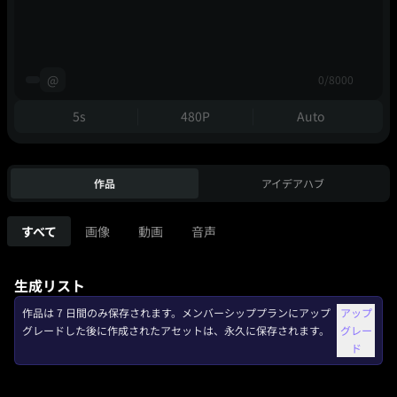
@
0/8000
5s
480P
Auto
作品
アイデアハブ
すべて
画像
動画
音声
生成リスト
作品は 7 日間のみ保存されます。メンバーシッププランにアップ
アップ
グレードした後に作成されたアセットは、永久に保存されます。
グレー
ド