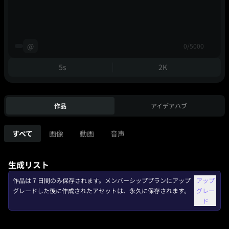
@
0/5000
5s
2K
作品
アイデアハブ
すべて
画像
動画
音声
生成リスト
作品は 7 日間のみ保存されます。メンバーシッププランにアップ
アップ
グレードした後に作成されたアセットは、永久に保存されます。
グレー
ド