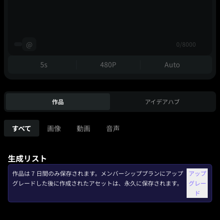
@
0/8000
5s
480P
Auto
作品
アイデアハブ
すべて
画像
動画
音声
生成リスト
作品は 7 日間のみ保存されます。メンバーシッププランにアップ
アップ
グレードした後に作成されたアセットは、永久に保存されます。
グレー
ド