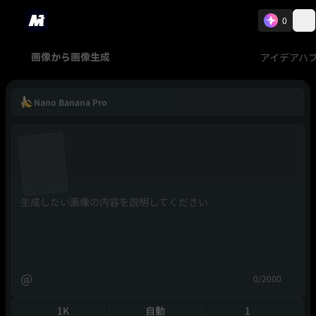
0
アイデアハ
画像から画像生成
Nano Banana Pro
@
0/2000
1K
自動
1