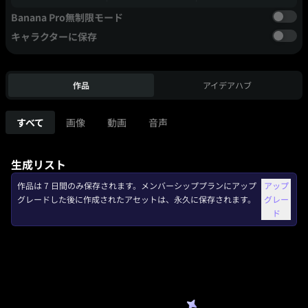
Banana Pro無制限モード
キャラクターに保存
作品
アイデアハブ
すべて
画像
動画
音声
生成リスト
作品は 7 日間のみ保存されます。メンバーシッププランにアップ
アップ
グレードした後に作成されたアセットは、永久に保存されます。
グレー
ド