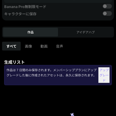
Banana Pro無制限モード
キャラクターに保存
作品
アイデアハブ
すべて
画像
動画
音声
生成リスト
作品は 7 日間のみ保存されます。メンバーシッププランにアップ
アップ
グレードした後に作成されたアセットは、永久に保存されます。
グレー
ド