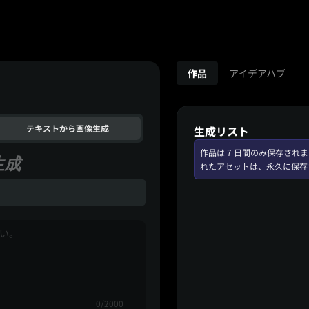
作品
アイデアハブ
テキストから画像生成
生成リスト
作品は 7 日間のみ保存さ
生成
れたアセットは、永久に保存
0/2000