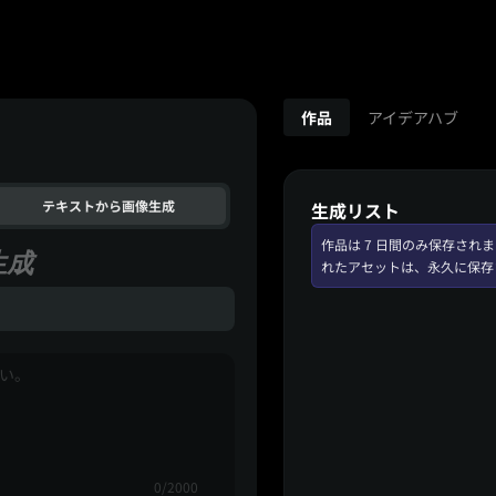
作品
アイデアハブ
テキストから画像生成
生成リスト
作品は 7 日間のみ保存さ
生成
れたアセットは、永久に保存
0/2000