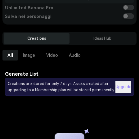
Unlimited Banana Pro
Salva nei personaggi
Creations
Ideas Hub
All
Image
Video
Audio
Generate List
Creations are stored for only 7 days. Assets created after
Upgrade
upgrading to a Membership plan will be stored permanently.