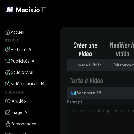
Accueil
STUDIO
Créer une
Modifier l
Histoire IA
vidéo
vidéo
Publicités IA
Image à Vidéo
Référence v
Studio Viral
Texte à Vidéo
Vidéo musicale IA
CRÉATION
Seedance 2.5
IA vidéo
Prompt
Image IA
Personnages