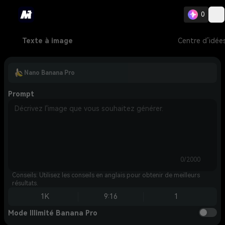
0
Texte à image
Centre d’idée
Nano Banana Pro
Prompt
0/2000
Conseils: Utilisez les conseils en anglais pour obtenir de meilleurs
résultats.
1K
9:16
1
Mode Illimité Banana Pro