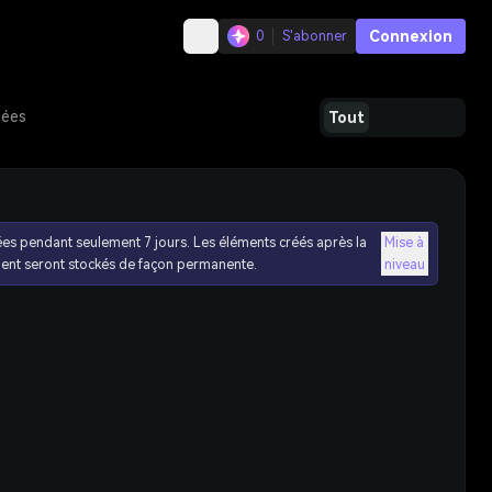
Connexion
0
S'abonner
dées
Tout
ées pendant seulement 7 jours. Les éléments créés après la
Mise à
ent seront stockés de façon permanente.
niveau