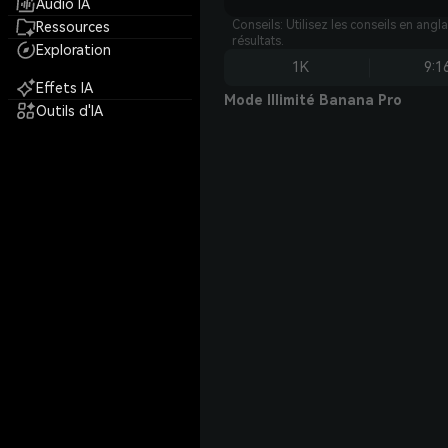
Audio IA
Conseils: Utilisez les conseils en angl
Ressources
résultats.
Exploration
1K
9:1
Effets IA
Mode Illimité Banana Pro
Outils d'IA