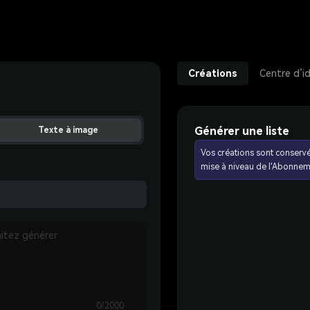
Créations
Centre d’i
Générer une liste
Texte à image
Vos créations sont conserv
mise à niveau de l'Abonnem
0/2000