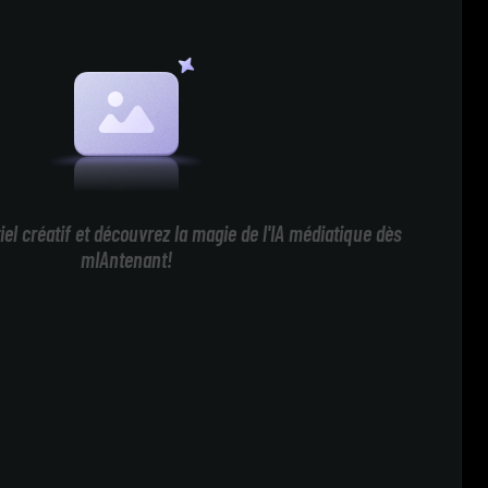
iel créatif et découvrez la magie de l'IA médiatique dès
mIAntenant!