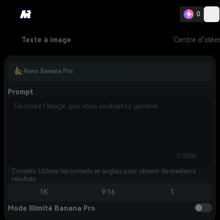
0
Texte à image
Centre d’idée
Nano Banana Pro
Prompt
0/2000
Conseils: Utilisez les conseils en anglais pour obtenir de meilleurs
résultats.
1K
9:16
1
Mode Illimité Banana Pro