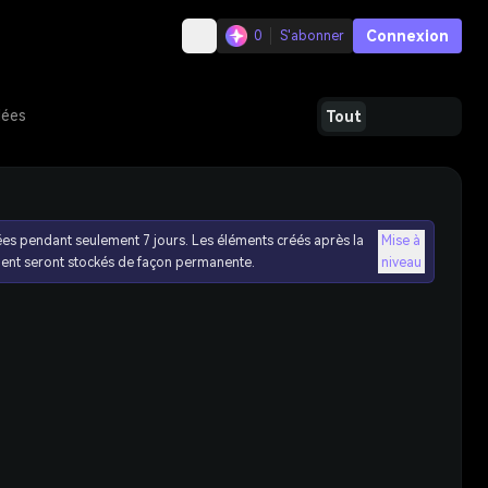
Connexion
0
S'abonner
dées
Tout
ées pendant seulement 7 jours. Les éléments créés après la
Mise à
ent seront stockés de façon permanente.
niveau