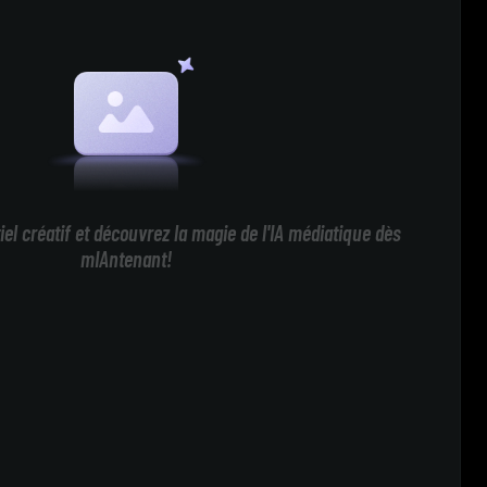
iel créatif et découvrez la magie de l'IA médiatique dès
mIAntenant!