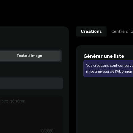
Créations
Centre d’i
Générer une liste
Texte à image
Vos créations sont conserv
mise à niveau de l'Abonnem
0/2000