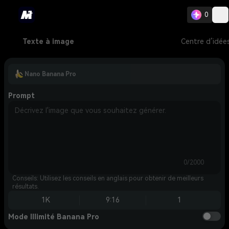
0
Texte à image
Centre d’idée
Nano Banana Pro
Prompt
0/2000
Conseils: Utilisez les conseils en anglais pour obtenir de meilleurs
résultats.
1K
9:16
1
Mode Illimité Banana Pro