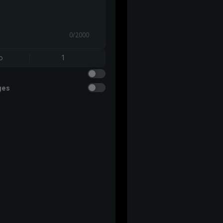
0/2000
o
1
ges