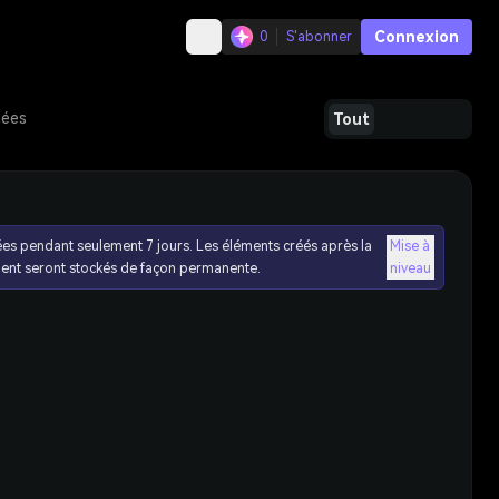
Connexion
0
S'abonner
dées
Tout
ées pendant seulement 7 jours. Les éléments créés après la
Mise à
ent seront stockés de façon permanente.
niveau