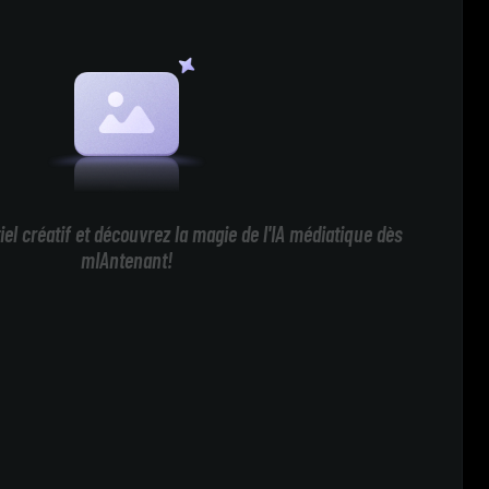
iel créatif et découvrez la magie de l'IA médiatique dès
mIAntenant!