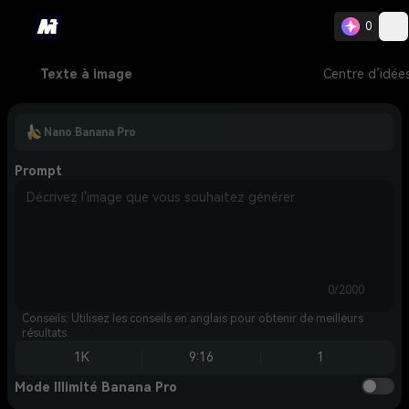
0
Texte à image
Centre d’idée
Nano Banana Pro
Prompt
0/2000
Conseils: Utilisez les conseils en anglais pour obtenir de meilleurs
résultats.
1K
9:16
1
Mode Illimité Banana Pro