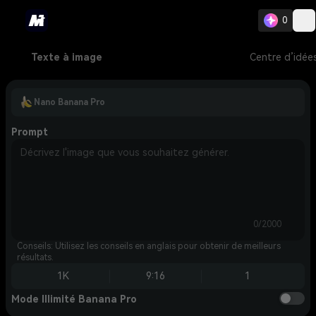
0
Texte à image
Centre d’idée
Nano Banana Pro
Prompt
0/2000
Conseils: Utilisez les conseils en anglais pour obtenir de meilleurs
résultats.
1K
9:16
1
Mode Illimité Banana Pro