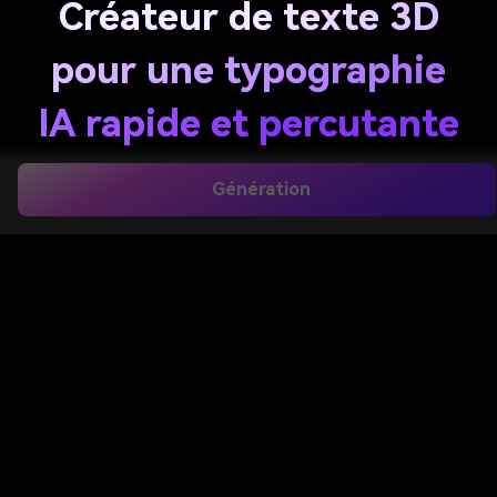
Créateur de texte 3D
pour une typographie
IA rapide et percutante
Créez des images de texte 3D audacieuses à partir
Génération
de simples instructions en quelques minutes avec
Media.io, un outil alimenté par l’IA
créateur de
texte 3d
pour des titres chromés, lettrage néon,
texte de logo doré, titres rétro et bien plus. Ce
générateur de texte 3D en ligne fonctionne sur
mobile ou ordinateur et permet l’export en haute
résolution. Il peut également servir de générateur
de mots 3D.
Créer Mon Texte 3D