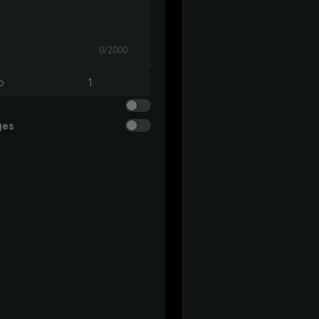
0/2000
o
1
ges