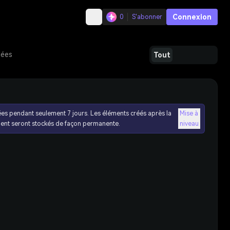
Connexion
0
S'abonner
dées
Tout
ées pendant seulement 7 jours. Les éléments créés après la
Mise à
ent seront stockés de façon permanente.
niveau