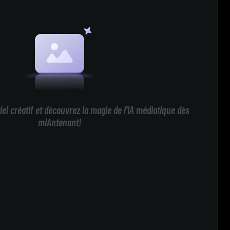
iel créatif et découvrez la magie de l'IA médiatique dès
mIAntenant!