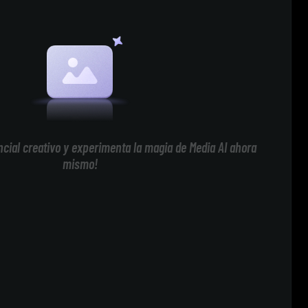
cial creativo y experimenta la magia de Media AI ahora
mismo!